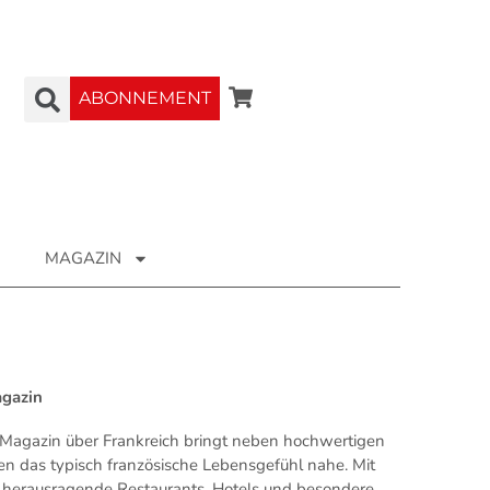
ABONNEMENT
MAGAZIN
agazin
Magazin über Frankreich bringt neben hochwertigen
en das typisch französische Lebensgefühl nahe. Mit
ür herausragende Restaurants, Hotels und besondere