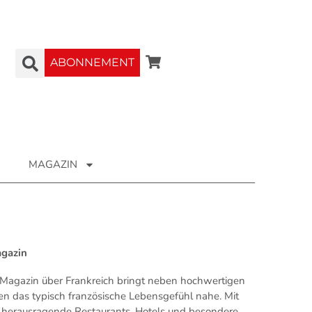
ABONNEMENT
MAGAZIN
agazin
Magazin über Frankreich bringt neben hochwertigen
en das typisch französische Lebensgefühl nahe. Mit
ür herausragende Restaurants, Hotels und besondere