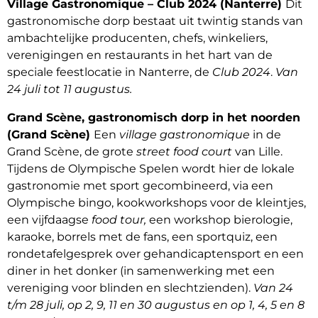
Village Gastronomique – Club 2024 (Nanterre)
Dit
gastronomische dorp bestaat uit twintig stands van
ambachtelijke producenten, chefs, winkeliers,
verenigingen en restaurants in het hart van de
speciale feestlocatie in Nanterre, de
Club 2024
.
Van
24 juli tot 11 augustus.
Grand Scène, gastronomisch dorp in het noorden
(Grand Scène)
Een
village gastronomique
in de
Grand Scène, de grote
street food court
van Lille.
Tijdens de Olympische Spelen wordt hier de lokale
gastronomie met sport gecombineerd, via een
Olympische bingo, kookworkshops voor de kleintjes,
een vijfdaagse
food tour,
een workshop bierologie,
karaoke, borrels met de fans, een sportquiz, een
rondetafelgesprek over gehandicaptensport en een
diner in het donker (in samenwerking met een
vereniging voor blinden en slechtzienden).
Van 24
t/m 28 juli, op 2, 9, 11 en 30 augustus en op 1, 4, 5 en 8