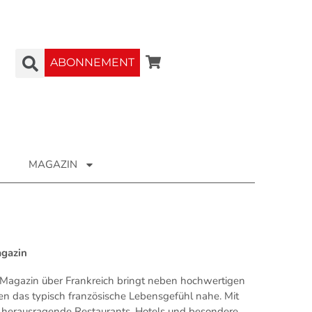
ABONNEMENT
MAGAZIN
agazin
Magazin über Frankreich bringt neben hochwertigen
en das typisch französische Lebensgefühl nahe. Mit
ür herausragende Restaurants, Hotels und besondere