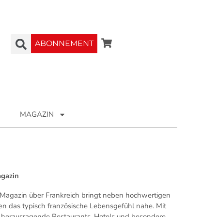
ABONNEMENT
MAGAZIN
agazin
Magazin über Frankreich bringt neben hochwertigen
en das typisch französische Lebensgefühl nahe. Mit
ür herausragende Restaurants, Hotels und besondere