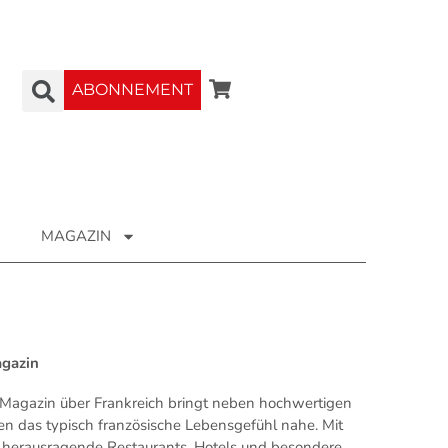
ABONNEMENT
MAGAZIN
agazin
Magazin über Frankreich bringt neben hochwertigen
en das typisch französische Lebensgefühl nahe. Mit
ür herausragende Restaurants, Hotels und besondere