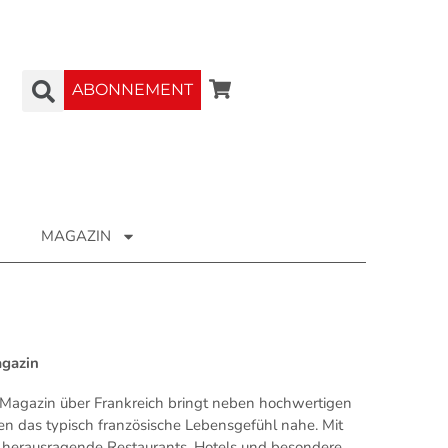
ABONNEMENT
MAGAZIN
agazin
Magazin über Frankreich bringt neben hochwertigen
en das typisch französische Lebensgefühl nahe. Mit
ür herausragende Restaurants, Hotels und besondere